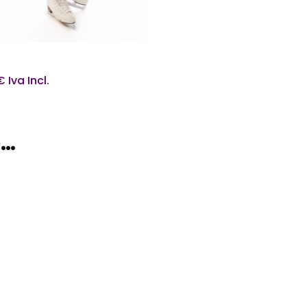
Aggiungi Al Carrello
€
Iva Incl.
e…