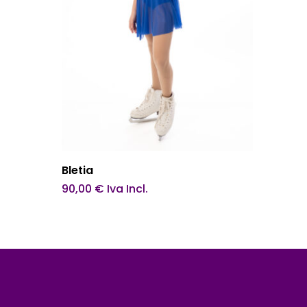
del
prodotto
Questo
Scegli
Bletia
prodotto
90,00
€
Iva Incl.
ha
più
varianti.
Le
opzioni