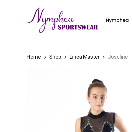
Skip
to
Nymphea
main
content
Home
Shop
Linea Master
Joseline