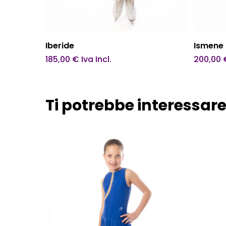
Questo
Scegli
Iberide
Ismene
prodotto
185,00
€
Iva Incl.
200,00
ha
più
Ti potrebbe interessar
varianti.
Le
opzioni
possono
essere
scelte
nella
pagina