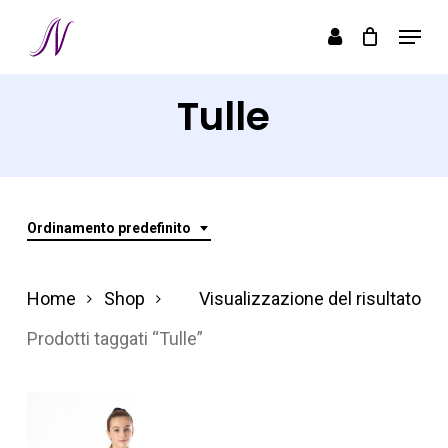
Skip
Menu
to
Close
main
Menu
Tulle
content
Ordinamento predefinito
Home
Shop
Visualizzazione del risultato
Prodotti taggati “Tulle”