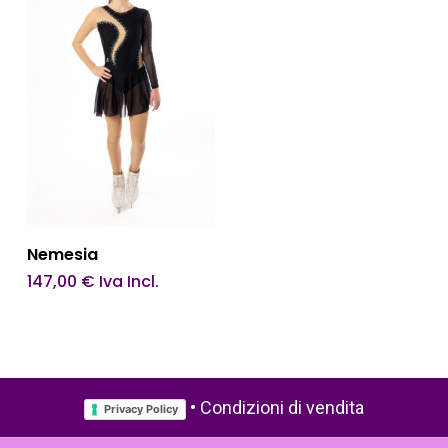
Questo
Scegli
Nemesia
prodotto
147,00
€
Iva Incl.
ha
più
varianti.
Le
•
Condizioni di vendita
Privacy Policy
opzioni