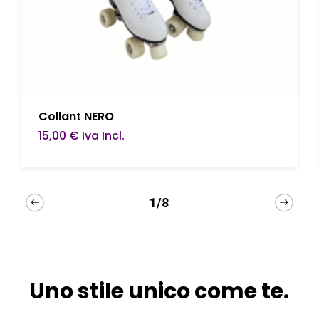
Questo
Scegli
Collant NERO
prodotto
15,00
€
Iva Incl.
ha
più
varianti.
1/8
Le
opzioni
possono
Uno stile unico come te.
essere
scelte