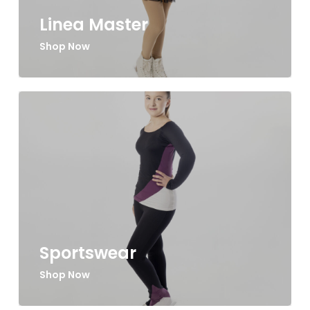
Linea Master
Shop Now
Sportswear
Shop Now