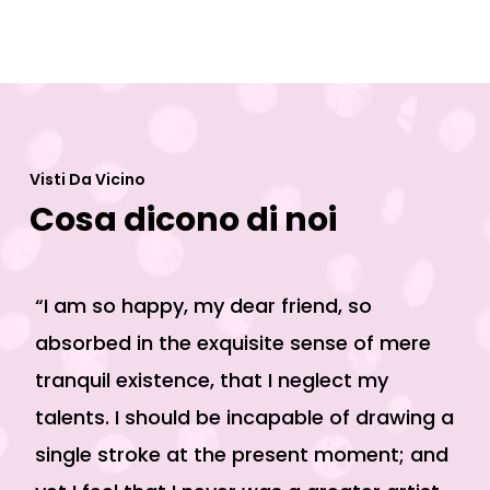
Visti Da Vicino
Cosa dicono di noi
“I am so happy, my dear friend, so
“A
absorbed in the exquisite sense of mere
po
tranquil existence, that I neglect my
sw
talents. I should be incapable of drawing a
fe
single stroke at the present moment; and