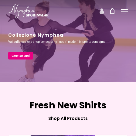
Skip
Menu
to
Close
main
Menu
content
Collezione Nymphea
Vai sulla sezione shop per scoprire i nostri modelli in pronta consegna.
Contattaci
Fresh New Shirts
Shop All Products