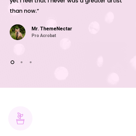
yet I feel that I never was a greater artist
than now.”
Mr. ThemeNectar
Pro Acrobat