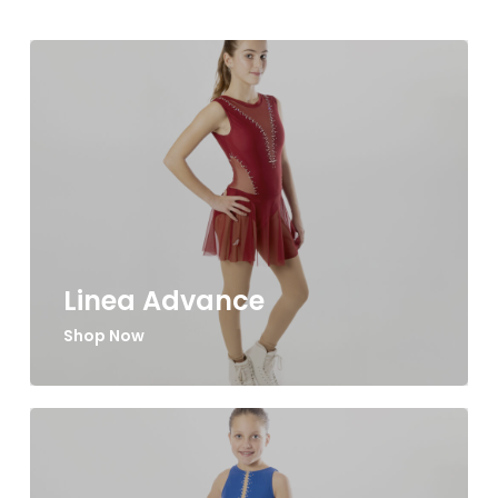
nella
pagina
del
prodotto
Linea Advance
Shop Now